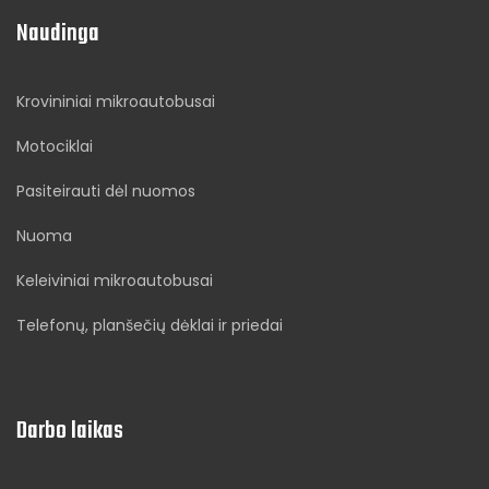
Naudinga
Krovininiai mikroautobusai
Motociklai
Pasiteirauti dėl nuomos
Nuoma
Keleiviniai mikroautobusai
Telefonų, planšečių dėklai ir priedai
Darbo laikas