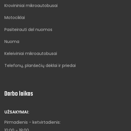
Krovininiai mikroautobusai
Motociklai
Pasiteirauti dėl nuomos
Nuoma
Keleiviniai mikroautobusai
Telefonų, planšečių dėklai ir priedai
Darbo laikas
UŽSAKYMAI:
Pirmadienis - ketvirtadienis:
10:00 - 18:00